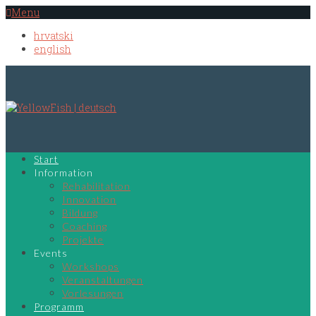
Menu
hrvatski
english
Start
Information
Rehabilitation
Innovation
Bildung
Coaching
Projekte
Events
Workshops
Veranstaltungen
Vorlesungen
Programm