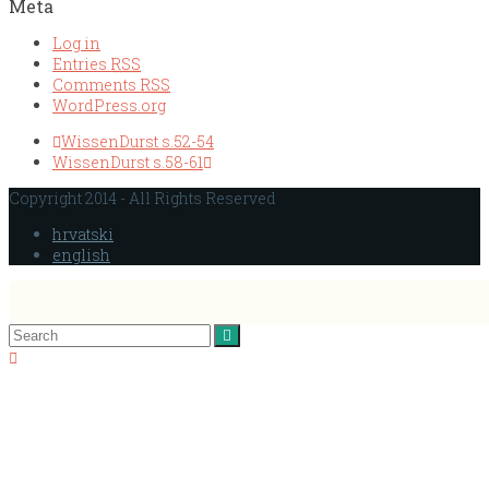
Meta
Log in
Entries
RSS
Comments
RSS
WordPress.org
WissenDurst s.52-54
WissenDurst s.58-61
Copyright 2014 - All Rights Reserved
hrvatski
english