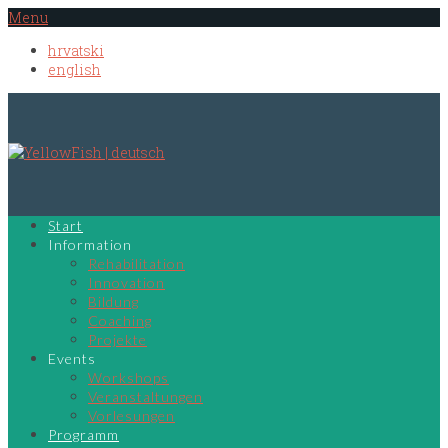
Menu
hrvatski
english
Start
Information
Rehabilitation
Innovation
Bildung
Coaching
Projekte
Events
Workshops
Veranstaltungen
Vorlesungen
Programm