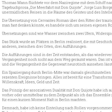
Thomas Mann flüchtete vor dem Naziregime mit dem Schiff nach 
Tagebuchprosa „Die Meerfahrt mit Don Quijote“. Jorge Luis Borg
unermüdlichen Reisen in die Räume des Geistes und des Intelle
Die Übersetzung von Cervantes Roman über den Ritter der trauri
man fast denken könnte, es handele sich um seinen eigenen R
Übersetzungen sind wie Wasser zwischen zwei Ufern, Widerspi
Das Stück wurde an Plätzen in Berlin realisiert, die mit Geschi
anderen, zwischen drei Orten, drei Aufführungen.
Die Aufführungen sind in der Zeit entstanden, als das wiederve
Vergangenheit noch nicht aus dem Weg geräumt waren. Das ist wa
und die Vergangenheit die Gegenwart neurotisch aussehen lässt
Ein Spaziergang durch Berlin-Mitte war damals gleichzustellen 
rezenten Ereignisse bringen. Alles ist bereit für eine Transform
Willenskraft, Ideen, Geld und Zeit.
Das Prinzip der assoziativen Dualität mit Don Quijote habe ich 
vorher oder unmittelbar zu dem Zeitpunkt als ich das Ensemble
für einen kurzen Moment Halt in Berlin machten.
Demnach, habe ich keine Einteilung nach Rollen vorgenommen,