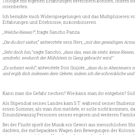
Trilogie mit eigenen Erfahrungen bereichern können, indem sie
orientierten.
Ich bemühte mich Widerspiegelungen und das Multiplizieren vo
Erfahrungen und Erlebnisse, zu kombinieren.
„Welche Riesen?“,
fragte Sancho Panza
„Die du dort siehst
,“ antwortete sein Herr,
„mit den gewaltigen Armen
„Seht doch hin,“
sagte Sancho,
„dass das, was da steht, keine Riesen
umdreht, wodurch der Mühlstein in Gang gebracht wird.“
„Es scheint wohl“,
antwortete Don Quijote,
„dass du in Abenteuern n
und ergib dich indessen dem Gebete, indem ich die schreckliche und
Kann man die Gefahr riechen? Wie kann man ihr entgehen? Sollt
Als Stipendiat seines Landes kam S.T. während seiner Studienz
einen Sommer, als man ihm meldete, er solle nicht kommen, da U
Einundzwanzig Personen seines engeren und weiteren Familie
Bei der Flucht spielt die Musik ein Gewirr aus menschlichen St
dachten, die mit bepackten Wagen den Bewegungen der Kolonne