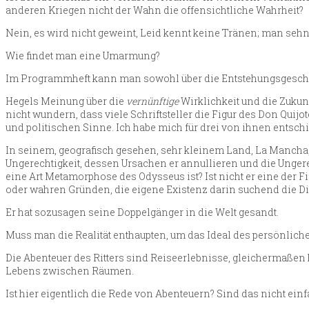
anderen Kriegen nicht der Wahn die offensichtliche Wahrheit?
Nein, es wird nicht geweint, Leid kennt keine Tränen; man seh
Wie findet man eine Umarmung?
Im Programmheft kann man sowohl über die Entstehungsgeschich
Hegels Meinung über die
vernünftige
Wirklichkeit und die Zukunf
nicht wundern, dass viele Schriftsteller die Figur des Don Quijot
und politischen Sinne. Ich habe mich für drei von ihnen entsc
In seinem, geografisch gesehen, sehr kleinem Land, La Mancha, 
Ungerechtigkeit, dessen Ursachen er annullieren und die Ungere
eine Art Metamorphose des Odysseus ist? Ist nicht er eine der Fi
oder wahren Gründen, die eigene Existenz darin suchend die Din
Er hat sozusagen seine Doppelgänger in die Welt gesandt.
Muss man die Realität enthaupten, um das Ideal des persönlich
Die Abenteuer des Ritters sind Reiseerlebnisse, gleichermaßen
Lebens zwischen Räumen.
Ist hier eigentlich die Rede von Abenteuern? Sind das nicht ein