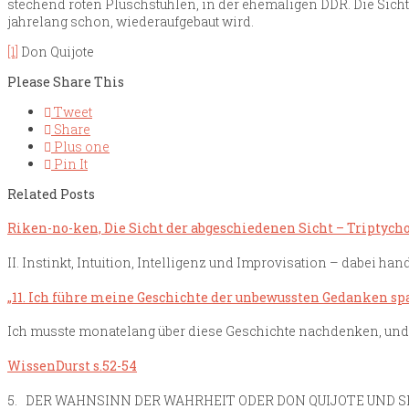
stechend roten Plüschstühlen, in der ehemaligen DDR. Die Sicht
jahrelang schon, wiederaufgebaut wird.
[1]
Don Quijote
Please Share This
Tweet
Share
Plus one
Pin It
Related Posts
Riken-no-ken, Die Sicht der abgeschiedenen Sicht – Triptych
II. Instinkt, Intuition, Intelligenz und Improvisation – dabei ha
„11. Ich führe meine Geschichte der unbewussten Gedanken sp
Ich musste monatelang über diese Geschichte nachdenken, und
WissenDurst s.52-54
5. DER WAHNSINN DER WAHRHEIT ODER DON QUIJOTE UND SE