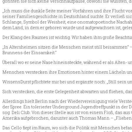
gönnten sie sich keine Verschnaufpause, obwohl sie wussten, da
„Ich muss die dunkle Seite meiner Vorfahren und ihre Flucht vo
seiner Familiengeschichte in Deutschland suchte. Er verließ sic
Schlange, Symbol der Weisheit, eine onomatopoetische Nachahm
dem Land, in dem er geboren wurde und aufgewachsen ist, gelern
Der Klang des Raumes ist wichtig. Wir haben ihm große Beach
„In Altersheimen sitzen die Menschen meist still beisammen“ – 
Brunnens der Einsamkeit.“
Überall wo er seine Nase hineinsteckte, während er als Alten- un
Menschen verstecken ihre Emotionen hinter einem Lächeln und 
WissensDurst pflichtete mir bei und ergänzte noch: „Still sein
Sich verstecken, die erste Gelegenheit abwarten und fliehen, das
Allerdings hielt Berlin nach der Wiedervereinigung viele Verstec
der Spree. Ein tolerierter Underground Jugendtreffpunkt in der
sog. Deli Club. Von dieser Stelle aus ist von einem Floß, das a
Amerika aufgebrochen, darunter auch Thomas Mann – „Fliehen m
Das Cello fiept im Raum, wo sich die Politik mit Menschen befa