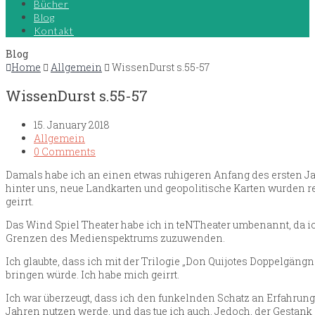
Bücher
Blog
Kontakt
Blog
Home
Allgemein
WissenDurst s.55-57
WissenDurst s.55-57
15. January 2018
Allgemein
0 Comments
Damals habe ich an einen etwas ruhigeren Anfang des ersten Ja
hinter uns, neue Landkarten und geopolitische Karten wurden r
geirrt.
Das Wind Spiel Theater habe ich in teNTheater umbenannt, da 
Grenzen des Medienspektrums zuzuwenden.
Ich glaubte, dass ich mit der Trilogie „Don Quijotes Doppelgän
bringen würde. Ich habe mich geirrt.
Ich war überzeugt, dass ich den funkelnden Schatz an Erfahru
Jahren nutzen werde, und das tue ich auch. Jedoch, der Gestank